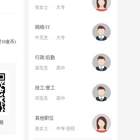
张女士
·
大专
网络/IT
叶先生
·
大专
10金币)
行政/后勤
梁先生
·
高中
技工/普工
邓先生
·
高中
其他职位
息
张女士
·
中专/技校