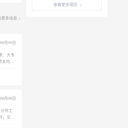
查看更多简历
看更多信息
08月09日
求：大专
男女均
过医药代
+绩效，
08月08日
，计件工
个月，交五