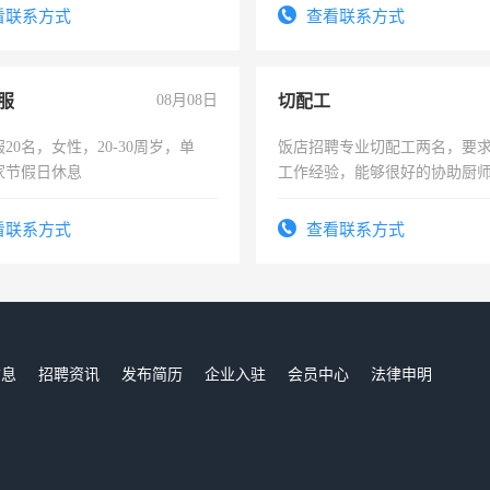
。
看联系方式
查看联系方式
服
08月08日
切配工
20名，女性，20-30周岁，单
饭店招聘专业切配工两名，要
家节假日休息
工作经验，能够很好的协助厨
作。包吃住，每月有公休，工资35
4500。
看联系方式
查看联系方式
信息
招聘资讯
发布简历
企业入驻
会员中心
法律申明
们