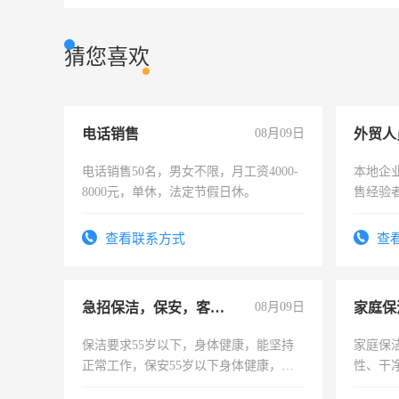
猜您喜欢
电话销售
08月09日
外贸人
电话销售50名，男女不限，月工资4000-
本地企
8000元，单休，法定节假日休。
售经验
查看联系方式
查
急招保洁，保安，客服，工程
08月09日
家庭保
保洁要求55岁以下，身体健康，能坚持
家庭保
正常工作，保安55岁以下身体健康，有
性、干净
责任心形象端庄，遵纪守法，无犯罪记
时间灵