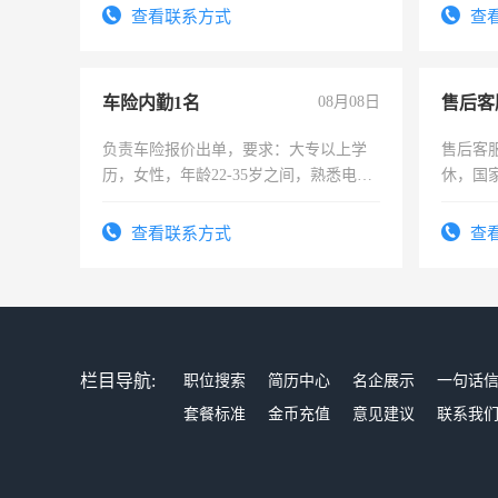
录，客服要求45岁以下高中以上文化，
太太等
查看联系方式
查
懂电脑工作认真，性格开朗有良好沟通
能力，工程，懂水电维修。
车险内勤1名
08月08日
售后客
负责车险报价出单，要求：大专以上学
售后客服
历，女性，年龄22-35岁之间，熟悉电脑
休，国
操作，工作态度认真，具有团队精神，
试用期1-3个月，转正后交纳五险，
查看联系方式
查
栏目导航:
职位搜索
简历中心
名企展示
一句话
套餐标准
金币充值
意见建议
联系我