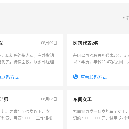
查
员
08月09日
医药代表2名
业，现招聘外贸人员，有外贸销
基因公司招聘医药代表2名，要
者优先，待遇面议。联系郭经理
以下学历，年龄25-45岁之间，
可，需要具有营销经验，从事
表或者有医学资质的优先，底薪
看联系方式
查看联系方式
交五险。
洁师
08月08日
车间女工
洁师。要求：50周岁以下、女
招聘18周岁一45岁的车间女工
利索，月薪4000+，工作轻松，
资约3500一5000元，试用期2
活，不需坐班，适合宝妈、全职
险，有年薪假，年底福利